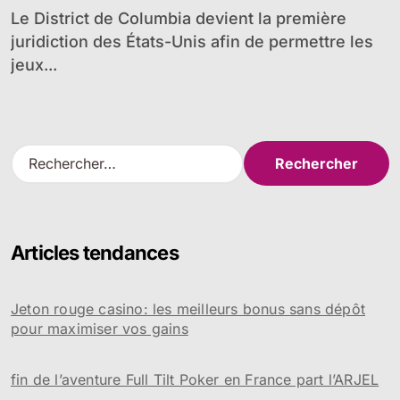
Le District de Columbia devient la première
juridiction des États-Unis afin de permettre les
jeux...
R
e
c
h
e
Articles tendances
r
c
h
Jeton rouge casino: les meilleurs bonus sans dépôt
e
pour maximiser vos gains
r
:
fin de l’aventure Full Tilt Poker en France part l’ARJEL