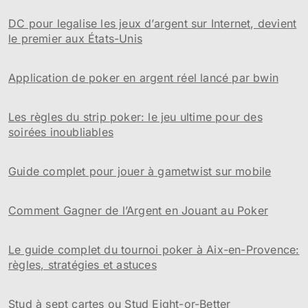
DC pour legalise les jeux d’argent sur Internet, devient
le premier aux États-Unis
Application de poker en argent réel lancé par bwin
Les règles du strip poker: le jeu ultime pour des
soirées inoubliables
Guide complet pour jouer à gametwist sur mobile
Comment Gagner de l’Argent en Jouant au Poker
Le guide complet du tournoi poker à Aix-en-Provence:
règles, stratégies et astuces
Stud à sept cartes ou Stud Eight-or-Better