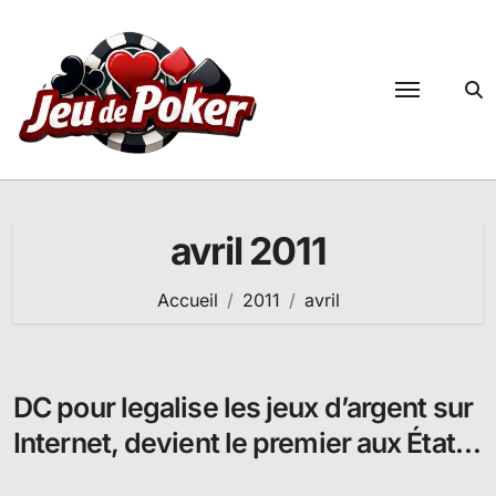
Passer
au
contenu
avril 2011
Accueil
2011
avril
DC pour legalise les jeux d’argent sur
Internet, devient le premier aux États-
Unis