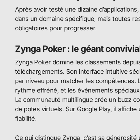
Après avoir testé une dizaine d’applications,
dans un domaine spécifique, mais toutes res
obligatoires pour progresser.
Zynga Poker : le géant convivia
Zynga Poker domine les classements depuis 
téléchargements. Son interface intuitive séd
par niveau pour matcher les compétences. 
rythme effréné, et les événements spéciaux, 
La communauté multilingue crée un buzz con
de potes virtuels. Sur Google Play, il affiche
fiabilité.
Ce qui distingue Zynga, c’est sa générosité e