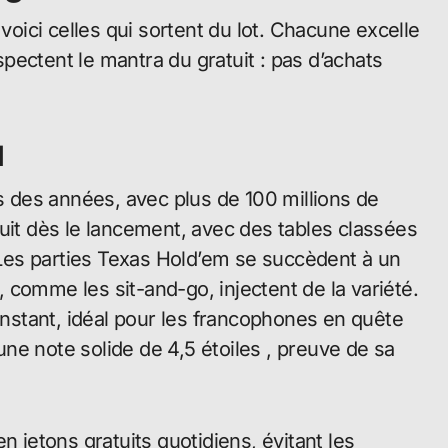
 voici celles qui sortent du lot. Chacune excelle
pectent le mantra du gratuit : pas d’achats
l
des années, avec plus de 100 millions de
uit dès le lancement, avec des tables classées
Les parties Texas Hold’em se succèdent à un
comme les sit-and-go, injectent de la variété.
stant, idéal pour les francophones en quête
 une note solide de 4,5 étoiles , preuve de sa
n jetons gratuits quotidiens, évitant les