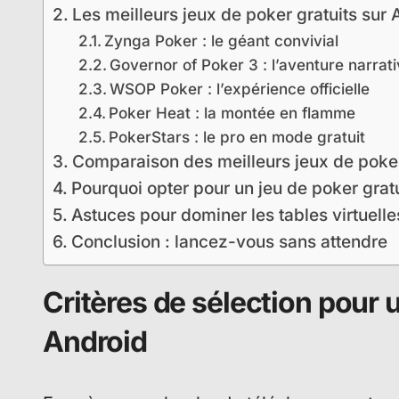
Les meilleurs jeux de poker gratuits sur
Zynga Poker : le géant convivial
Governor of Poker 3 : l’aventure narrat
WSOP Poker : l’expérience officielle
Poker Heat : la montée en flamme
PokerStars : le pro en mode gratuit
Comparaison des meilleurs jeux de poker
Pourquoi opter pour un jeu de poker gratu
Astuces pour dominer les tables virtuelle
Conclusion : lancez-vous sans attendre
Critères de sélection pour u
Android