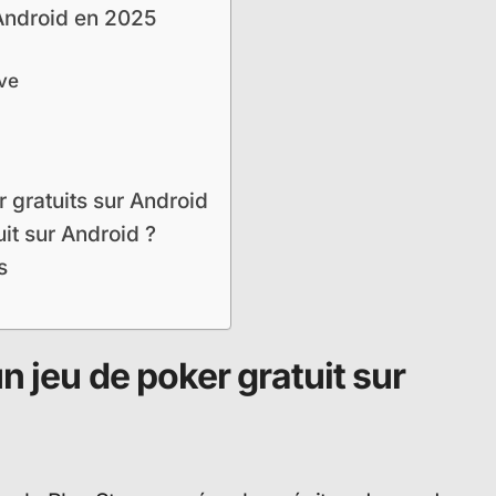
 Android en 2025
ive
 gratuits sur Android
it sur Android ?
s
n jeu de poker gratuit sur