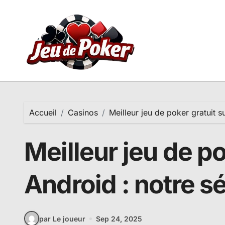
Passer
au
contenu
Accueil
Casinos
Meilleur jeu de poker gratuit 
Meilleur jeu de po
Android : notre s
par Le joueur
Sep 24, 2025