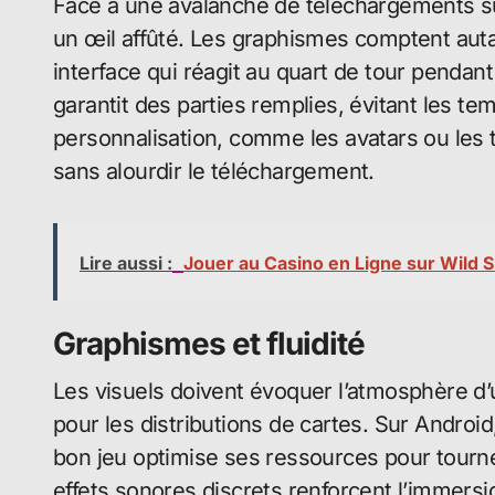
Face à une avalanche de téléchargements su
un œil affûté. Les graphismes comptent autant
interface qui réagit au quart de tour penda
garantit des parties remplies, évitant les te
personnalisation, comme les avatars ou les
sans alourdir le téléchargement.
Lire aussi :
Jouer au Casino en Ligne sur Wild 
Graphismes et fluidité
Les visuels doivent évoquer l’atmosphère d’
pour les distributions de cartes. Sur Android
bon jeu optimise ses ressources pour tour
effets sonores discrets renforcent l’immers