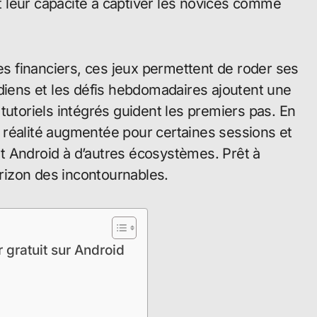
et leur capacité à captiver les novices comme
ues financiers, ces jeux permettent de roder ses
idiens et les défis hebdomadaires ajoutent une
tutoriels intégrés guident les premiers pas. En
la réalité augmentée pour certaines sessions et
t Android à d’autres écosystèmes. Prêt à
orizon des incontournables.
 gratuit sur Android