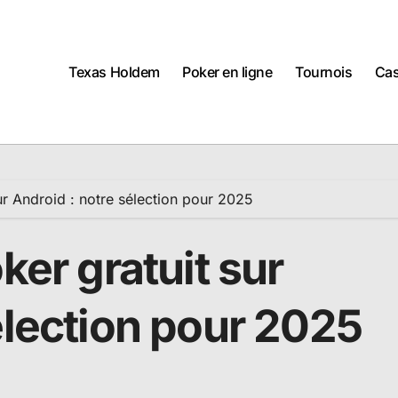
Texas Holdem
Poker en ligne
Tournois
Cas
sur Android : notre sélection pour 2025
ker gratuit sur
élection pour 2025