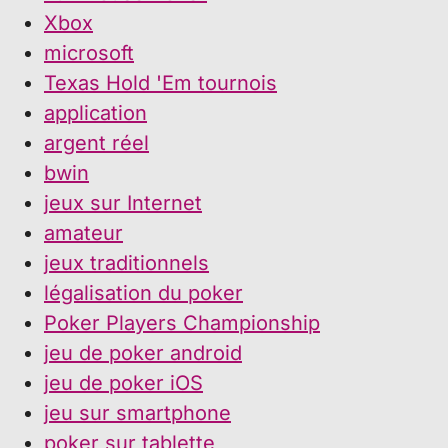
Xbox
microsoft
Texas Hold 'Em tournois
application
argent réel
bwin
jeux sur Internet
amateur
jeux traditionnels
légalisation du poker
Poker Players Championship
jeu de poker android
jeu de poker iOS
jeu sur smartphone
poker sur tablette