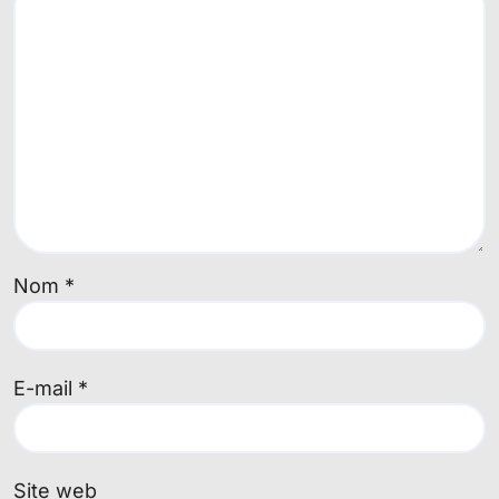
Nom
*
E-mail
*
Site web