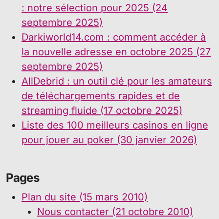
: notre sélection pour 2025 (24
septembre 2025)
Darkiworld14.com : comment accéder à
la nouvelle adresse en octobre 2025 (27
septembre 2025)
AllDebrid : un outil clé pour les amateurs
de téléchargements rapides et de
streaming fluide (17 octobre 2025)
Liste des 100 meilleurs casinos en ligne
pour jouer au poker (30 janvier 2026)
Pages
Plan du site (15 mars 2010)
Nous contacter (21 octobre 2010)