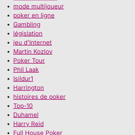
mode multijoueur
poker en ligne
Gambling
législation
jeu d'Internet
Martin Kozlov
Poker Tour
Phil Laak
Isildur1
Harrington
histoires de poker
Top-10
Duhamel
Harry Reid
Full House Poker