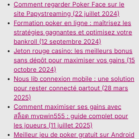
Comment regarder Poker Face sur le
site Papystreaming (22 juillet 2024)
Formation poker en ligne : maîtrisez les
stratégies gagnantes et optimisez votre
bankroll (12 septembre 2024)
Jeton rouge casino: les meilleurs bonus
sans dépôt pour maximiser vos gains (15
octobre 2024)
Nous lib connexion mobile : une solution
pour rester connecté partout (28 mars
2025)
Comment maximiser ses gains avec
สล็อต mvpwin555 : guide complet pour
les joueurs (11 juillet 2025)
Meilleur jeu de poker gratuit sur Android