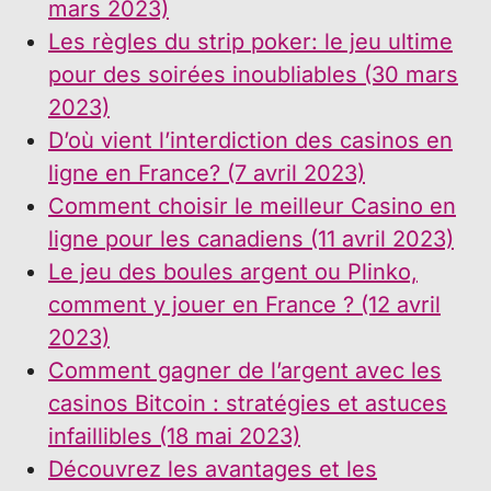
mars 2023)
Les règles du strip poker: le jeu ultime
pour des soirées inoubliables (30 mars
2023)
D’où vient l’interdiction des casinos en
ligne en France? (7 avril 2023)
Comment choisir le meilleur Casino en
ligne pour les canadiens (11 avril 2023)
Le jeu des boules argent ou Plinko,
comment y jouer en France ? (12 avril
2023)
Comment gagner de l’argent avec les
casinos Bitcoin : stratégies et astuces
infaillibles (18 mai 2023)
Découvrez les avantages et les