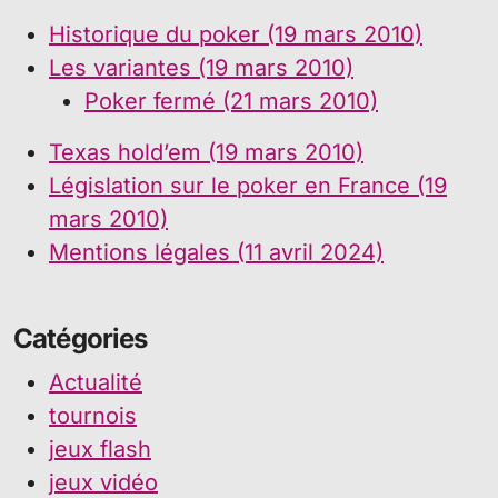
Historique du poker (19 mars 2010)
Les variantes (19 mars 2010)
Poker fermé (21 mars 2010)
Texas hold’em (19 mars 2010)
Législation sur le poker en France (19
mars 2010)
Mentions légales (11 avril 2024)
Catégories
Actualité
tournois
jeux flash
jeux vidéo