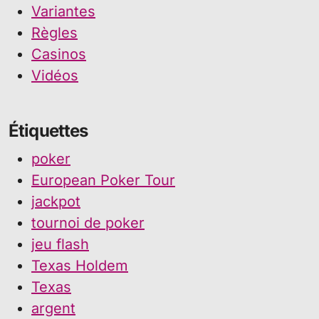
Variantes
Règles
Casinos
Vidéos
Étiquettes
poker
European Poker Tour
jackpot
tournoi de poker
jeu flash
Texas Holdem
Texas
argent