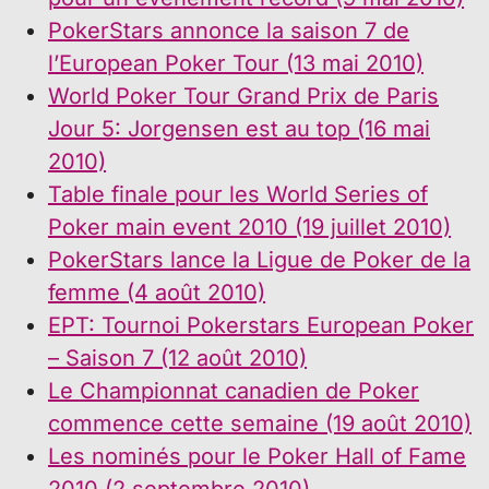
PokerStars annonce la saison 7 de
l’European Poker Tour (13 mai 2010)
World Poker Tour Grand Prix de Paris
Jour 5: Jorgensen est au top (16 mai
2010)
Table finale pour les World Series of
Poker main event 2010 (19 juillet 2010)
PokerStars lance la Ligue de Poker de la
femme (4 août 2010)
EPT: Tournoi Pokerstars European Poker
– Saison 7 (12 août 2010)
Le Championnat canadien de Poker
commence cette semaine (19 août 2010)
Les nominés pour le Poker Hall of Fame