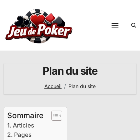
Passer
au
contenu
Plan du site
Accueil
Plan du site
Sommaire
Articles
Pages