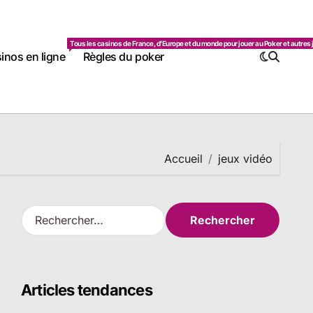
Tous les casinos de France, d’Europe et du monde pour jouer au Poker et autres 
inos en ligne
Règles du poker
Accueil
jeux vidéo
R
e
c
h
e
Articles tendances
r
c