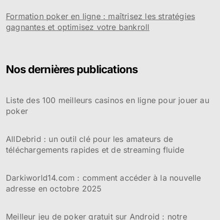
Formation poker en ligne : maîtrisez les stratégies
gagnantes et optimisez votre bankroll
Nos dernières publications
Liste des 100 meilleurs casinos en ligne pour jouer au
poker
AllDebrid : un outil clé pour les amateurs de
téléchargements rapides et de streaming fluide
Darkiworld14.com : comment accéder à la nouvelle
adresse en octobre 2025
Meilleur jeu de poker gratuit sur Android : notre