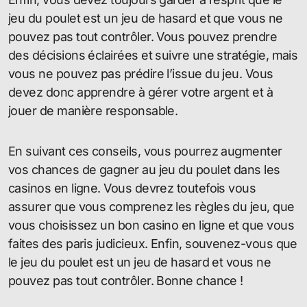
jeu du poulet est un jeu de hasard et que vous ne
pouvez pas tout contrôler. Vous pouvez prendre
des décisions éclairées et suivre une stratégie, mais
vous ne pouvez pas prédire l’issue du jeu. Vous
devez donc apprendre à gérer votre argent et à
jouer de manière responsable.
En suivant ces conseils, vous pourrez augmenter
vos chances de gagner au jeu du poulet dans les
casinos en ligne. Vous devrez toutefois vous
assurer que vous comprenez les règles du jeu, que
vous choisissez un bon casino en ligne et que vous
faites des paris judicieux. Enfin, souvenez-vous que
le jeu du poulet est un jeu de hasard et vous ne
pouvez pas tout contrôler. Bonne chance !