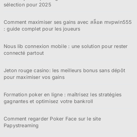
sélection pour 2025
Comment maximiser ses gains avec สล็อต mvpwin555
: guide complet pour les joueurs
Nous lib connexion mobile : une solution pour rester
connecté partout
Jeton rouge casino: les meilleurs bonus sans dépôt
pour maximiser vos gains
Formation poker en ligne : maîtrisez les stratégies
gagnantes et optimisez votre bankroll
Comment regarder Poker Face sur le site
Papystreaming