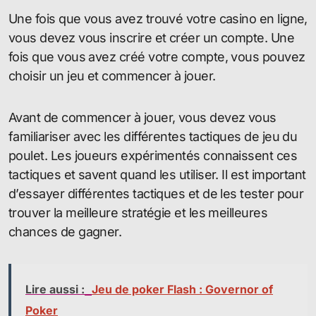
Une fois que vous avez trouvé votre casino en ligne,
vous devez vous inscrire et créer un compte. Une
fois que vous avez créé votre compte, vous pouvez
choisir un jeu et commencer à jouer.
Avant de commencer à jouer, vous devez vous
familiariser avec les différentes tactiques de jeu du
poulet. Les joueurs expérimentés connaissent ces
tactiques et savent quand les utiliser. Il est important
d’essayer différentes tactiques et de les tester pour
trouver la meilleure stratégie et les meilleures
chances de gagner.
Lire aussi :
Jeu de poker Flash : Governor of
Poker