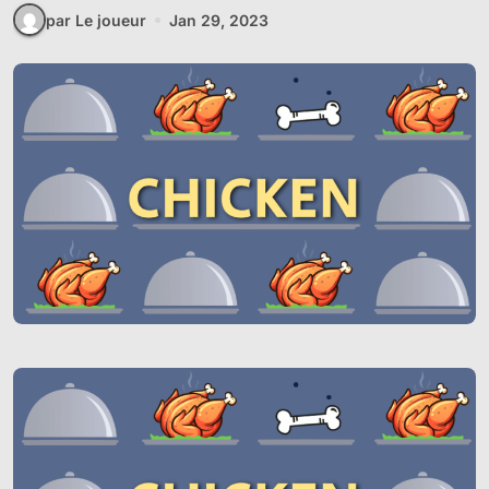
par Le joueur
Jan 29, 2023