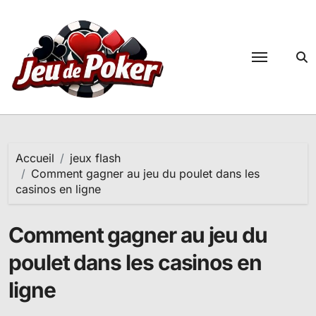
Passer
au
contenu
Accueil
jeux flash
Comment gagner au jeu du poulet dans les
casinos en ligne
Comment gagner au jeu du
poulet dans les casinos en
ligne