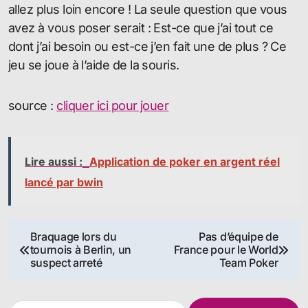
allez plus loin encore ! La seule question que vous
avez à vous poser serait : Est-ce que j’ai tout ce
dont j’ai besoin ou est-ce j’en fait une de plus ? Ce
jeu se joue à l’aide de la souris.
source :
cliquer ici pour jouer
Lire aussi :
Application de poker en argent réel
lancé par bwin
Navigation
Braquage lors du
Pas d’équipe de
tournois à Berlin, un
France pour le World
de
suspect arreté
Team Poker
l’article
R