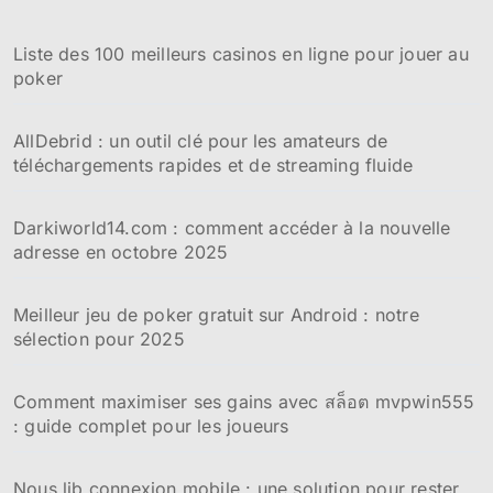
Liste des 100 meilleurs casinos en ligne pour jouer au
poker
AllDebrid : un outil clé pour les amateurs de
téléchargements rapides et de streaming fluide
Darkiworld14.com : comment accéder à la nouvelle
adresse en octobre 2025
Meilleur jeu de poker gratuit sur Android : notre
sélection pour 2025
Comment maximiser ses gains avec สล็อต mvpwin555
: guide complet pour les joueurs
Nous lib connexion mobile : une solution pour rester