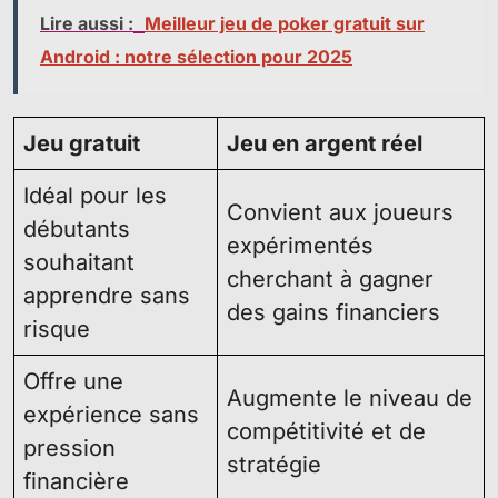
Lire aussi :
Meilleur jeu de poker gratuit sur
Android : notre sélection pour 2025
Jeu gratuit
Jeu en argent réel
Idéal pour les
Convient aux joueurs
débutants
expérimentés
souhaitant
cherchant à gagner
apprendre sans
des gains financiers
risque
Offre une
Augmente le niveau de
expérience sans
compétitivité et de
pression
stratégie
financière