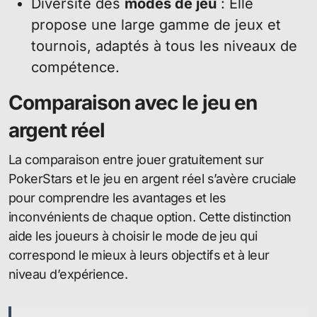
Diversité des
modes de jeu
: Elle
propose une large gamme de jeux et
tournois, adaptés à tous les niveaux de
compétence.
Comparaison avec le jeu en
argent réel
La comparaison entre jouer gratuitement sur
PokerStars et le jeu en argent réel s’avère cruciale
pour comprendre les avantages et les
inconvénients de chaque option. Cette distinction
aide les joueurs à choisir le mode de jeu qui
correspond le mieux à leurs objectifs et à leur
niveau d’expérience.