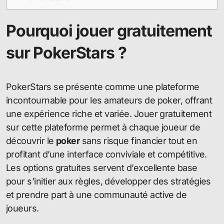
Pourquoi jouer gratuitement
sur PokerStars ?
PokerStars se présente comme une plateforme
incontournable pour les amateurs de poker, offrant
une expérience riche et variée. Jouer gratuitement
sur cette plateforme permet à chaque joueur de
découvrir le
poker
sans risque financier tout en
profitant d’une interface conviviale et compétitive.
Les options gratuites servent d’excellente base
pour s’initier aux règles, développer des stratégies
et prendre part à une communauté active de
joueurs.