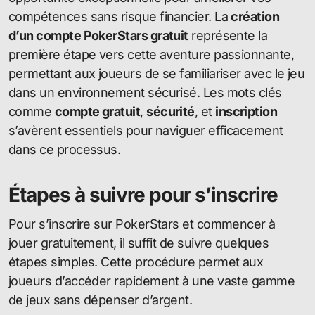
compétences sans risque financier. La
création
d’un compte PokerStars gratuit
représente la
première étape vers cette aventure passionnante,
permettant aux joueurs de se familiariser avec le jeu
dans un environnement sécurisé. Les mots clés
comme
compte gratuit
,
sécurité
, et
inscription
s’avèrent essentiels pour naviguer efficacement
dans ce processus.
Étapes à suivre pour s’inscrire
Pour s’inscrire sur PokerStars et commencer à
jouer gratuitement, il suffit de suivre quelques
étapes simples. Cette procédure permet aux
joueurs d’accéder rapidement à une vaste gamme
de jeux sans dépenser d’argent.