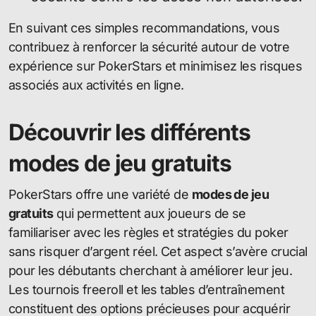
En suivant ces simples recommandations, vous
contribuez à renforcer la sécurité autour de votre
expérience sur PokerStars et minimisez les risques
associés aux activités en ligne.
Découvrir les différents
modes de jeu gratuits
PokerStars offre une variété de
modes de jeu
gratuits
qui permettent aux joueurs de se
familiariser avec les règles et stratégies du poker
sans risquer d’argent réel. Cet aspect s’avère crucial
pour les débutants cherchant à améliorer leur jeu.
Les tournois freeroll et les tables d’entraînement
constituent des options précieuses pour acquérir