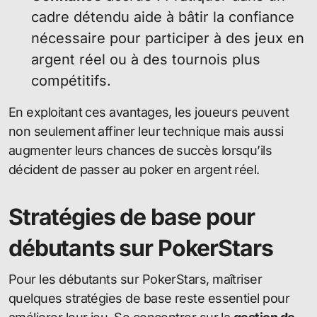
cadre détendu aide à bâtir la confiance
nécessaire pour participer à des jeux en
argent réel ou à des tournois plus
compétitifs.
En exploitant ces avantages, les joueurs peuvent
non seulement affiner leur technique mais aussi
augmenter leurs chances de succès lorsqu’ils
décident de passer au poker en argent réel.
Stratégies de base pour
débutants sur PokerStars
Pour les débutants sur PokerStars, maîtriser
quelques stratégies de base reste essentiel pour