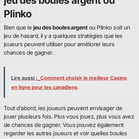
jeu des boules argent ou
Plinko
Bien que le
jeu des boules argent
ou Plinko soit un
jeu de hasard, il y a quelques stratégies que les
joueurs peuvent utiliser pour améliorer leurs
chances de gagner.
Lire aussi :
Comment choisir le meilleur Casino
en ligne pour les canadiens
Tout d’abord, les joueurs peuvent envisager de
jouer plusieurs fois. Plus vous jouez, plus vous avez
de chances de gagner. Vous pouvez également
regarder les autres joueurs et voir quelles boules