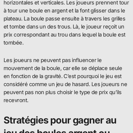
horizontales et verticales. Les joueurs prennent tour
à tour une boule en argent et la font glisser dans le
plateau. La boule passe ensuite à travers les grilles
et tombe dans un des trous. Là, le joueur reçoit un
prix correspondant au trou dans lequel la boule est
tombée.
Les joueurs ne peuvent pas influencer le
mouvement de la boule, car elle se déplace seule
en fonction de la gravité. C’est pourquoi le jeu est
considéré comme un jeu de hasard. Les joueurs ne
peuvent pas non plus choisir le type de prix qu’ils
recevront.
Stratégies pour gagner au