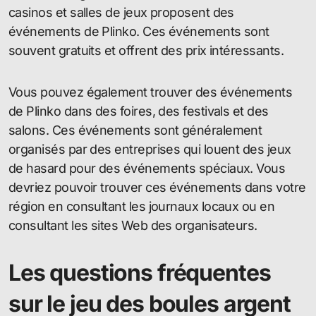
casinos et salles de jeux proposent des
événements de Plinko. Ces événements sont
souvent gratuits et offrent des prix intéressants.
Vous pouvez également trouver des événements
de Plinko dans des foires, des festivals et des
salons. Ces événements sont généralement
organisés par des entreprises qui louent des jeux
de hasard pour des événements spéciaux. Vous
devriez pouvoir trouver ces événements dans votre
région en consultant les journaux locaux ou en
consultant les sites Web des organisateurs.
Les questions fréquentes
sur le jeu des boules argent