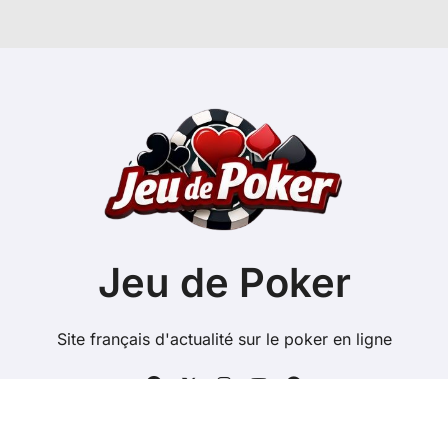
Jeu de Poker
Site français d'actualité sur le poker en ligne