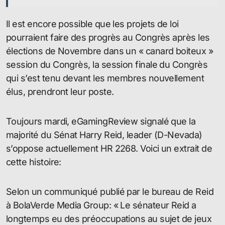
Il est encore possible que les projets de loi
pourraient faire des progrès au Congrès après les
élections de Novembre dans un « canard boiteux »
session du Congrès, la session finale du Congrès
qui s’est tenu devant les membres nouvellement
élus, prendront leur poste.
Toujours mardi, eGamingReview signalé que la
majorité du Sénat Harry Reid, leader (D-Nevada)
s’oppose actuellement HR 2268. Voici un extrait de
cette histoire:
Selon un communiqué publié par le bureau de Reid
à BolaVerde Media Group: « Le sénateur Reid a
longtemps eu des préoccupations au sujet de jeux