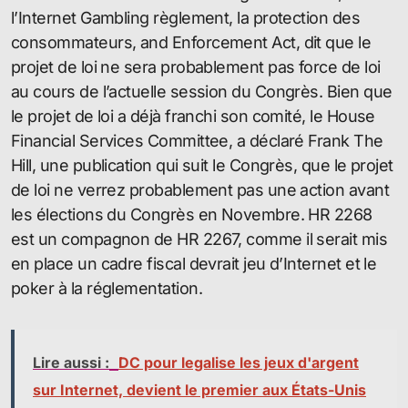
l’Internet Gambling règlement, la protection des
consommateurs, and Enforcement Act, dit que le
projet de loi ne sera probablement pas force de loi
au cours de l’actuelle session du Congrès. Bien que
le projet de loi a déjà franchi son comité, le House
Financial Services Committee, a déclaré Frank The
Hill, une publication qui suit le Congrès, que le projet
de loi ne verrez probablement pas une action avant
les élections du Congrès en Novembre. HR 2268
est un compagnon de HR 2267, comme il serait mis
en place un cadre fiscal devrait jeu d’Internet et le
poker à la réglementation.
Lire aussi :
DC pour legalise les jeux d'argent
sur Internet, devient le premier aux États-Unis