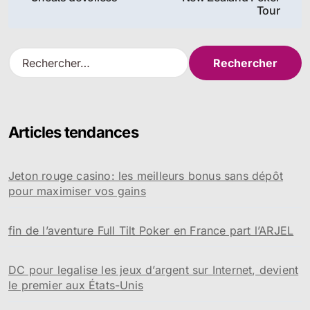
l’article
Tour
R
e
c
h
e
Articles tendances
r
c
h
Jeton rouge casino: les meilleurs bonus sans dépôt
e
pour maximiser vos gains
r
:
fin de l’aventure Full Tilt Poker en France part l’ARJEL
DC pour legalise les jeux d’argent sur Internet, devient
le premier aux États-Unis