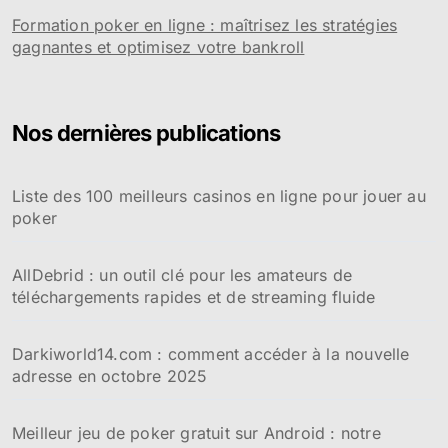
Formation poker en ligne : maîtrisez les stratégies
gagnantes et optimisez votre bankroll
Nos dernières publications
Liste des 100 meilleurs casinos en ligne pour jouer au
poker
AllDebrid : un outil clé pour les amateurs de
téléchargements rapides et de streaming fluide
Darkiworld14.com : comment accéder à la nouvelle
adresse en octobre 2025
Meilleur jeu de poker gratuit sur Android : notre