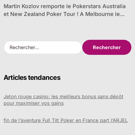
Martin Kozlov remporte le Pokerstars Australia
et New Zealand Poker Tour ! A Melbourne le...
R
e
c
h
e
Articles tendances
r
c
h
Jeton rouge casino: les meilleurs bonus sans dépôt
e
pour maximiser vos gains
r
:
fin de l’aventure Full Tilt Poker en France part l’ARJEL