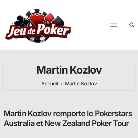
Passer
au
contenu
Martin Kozlov
Accueil
Martin Kozlov
Martin Kozlov remporte le Pokerstars
Australia et New Zealand Poker Tour