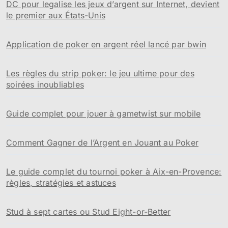
DC pour legalise les jeux d’argent sur Internet, devient
le premier aux États-Unis
Application de poker en argent réel lancé par bwin
Les règles du strip poker: le jeu ultime pour des
soirées inoubliables
Guide complet pour jouer à gametwist sur mobile
Comment Gagner de l’Argent en Jouant au Poker
Le guide complet du tournoi poker à Aix-en-Provence:
règles, stratégies et astuces
Stud à sept cartes ou Stud Eight-or-Better