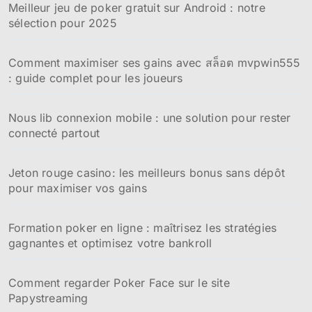
Meilleur jeu de poker gratuit sur Android : notre
sélection pour 2025
Comment maximiser ses gains avec สล็อต mvpwin555
: guide complet pour les joueurs
Nous lib connexion mobile : une solution pour rester
connecté partout
Jeton rouge casino: les meilleurs bonus sans dépôt
pour maximiser vos gains
Formation poker en ligne : maîtrisez les stratégies
gagnantes et optimisez votre bankroll
Comment regarder Poker Face sur le site
Papystreaming