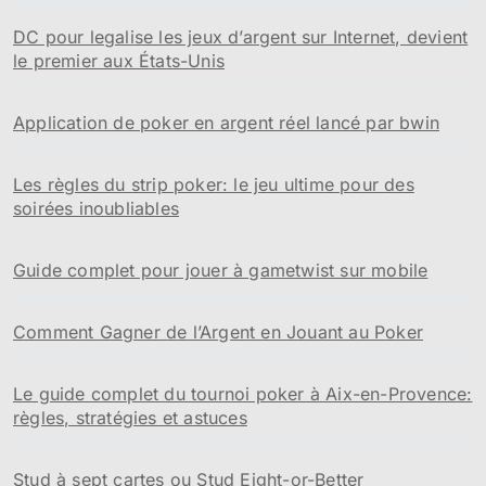
DC pour legalise les jeux d’argent sur Internet, devient
le premier aux États-Unis
Application de poker en argent réel lancé par bwin
Les règles du strip poker: le jeu ultime pour des
soirées inoubliables
Guide complet pour jouer à gametwist sur mobile
Comment Gagner de l’Argent en Jouant au Poker
Le guide complet du tournoi poker à Aix-en-Provence:
règles, stratégies et astuces
Stud à sept cartes ou Stud Eight-or-Better