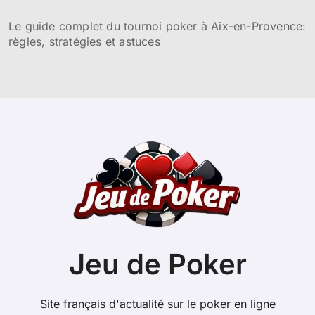
Le guide complet du tournoi poker à Aix-en-Provence:
règles, stratégies et astuces
Jeu de Poker
Site français d'actualité sur le poker en ligne