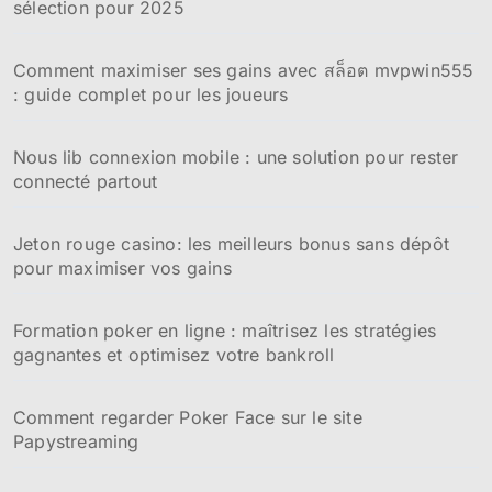
sélection pour 2025
Comment maximiser ses gains avec สล็อต mvpwin555
: guide complet pour les joueurs
Nous lib connexion mobile : une solution pour rester
connecté partout
Jeton rouge casino: les meilleurs bonus sans dépôt
pour maximiser vos gains
Formation poker en ligne : maîtrisez les stratégies
gagnantes et optimisez votre bankroll
Comment regarder Poker Face sur le site
Papystreaming